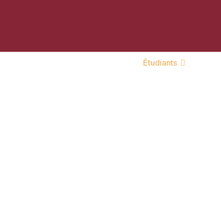
pos du CNFS
Futurs étudiants
Étudiants
Profe