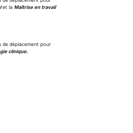
ais de déplacement pour
l
et la
Maîtrise en travail
ais de déplacement pour
ie clinique.