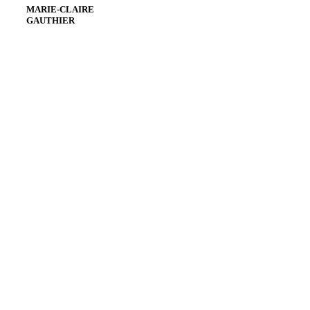
MARIE-CLAIRE
GAUTHIER
Envoyer un courriel