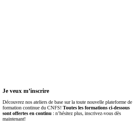
Je me suis inscrit ou inscrite
AVANT
le 1er juin 2026
Je me suis inscrit ou inscrite
APRÈS
le 1er juin 2026
Je veux m’inscrire
Découvrez nos ateliers de base sur la toute nouvelle plateforme de
formation continue du CNFS!
Toutes les formations ci-dessous
sont offertes en continu
: n’hésitez plus, inscrivez-vous dès
maintenant!