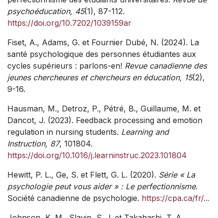
psychoéducation, 45
(1), 87-112.
https://doi.org/10.7202/1039159ar
Fiset, A., Adams, G. et Fournier Dubé, N. (2024). La
santé psychologique des personnes étudiantes aux
cycles supérieurs : parlons-en!
Revue canadienne des
jeunes chercheures et chercheurs en éducation, 15
(2),
9-16.
Hausman, M., Detroz, P., Pétré, B., Guillaume, M. et
Dancot, J. (2023). Feedback processing and emotion
regulation in nursing students.
Learning and
Instruction, 87
, 101804.
https://doi.org/10.1016/j.learninstruc.2023.101804
Hewitt, P. L., Ge, S. et Flett, G. L. (2020).
Série « La
psychologie peut vous aider » : Le perfectionnisme
.
Société canadienne de psychologie.
https://cpa.ca/fr/...
Johnson, K. M., Slavin, S. J. et Takahashi, T. A.