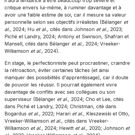
il aura tendance à être beaucoup trop sévère et
critique envers lui-même, à ruminer davantage et à
avoir une faible estime de soi, car il mesure sa valeur
personnelle selon ses objectifs irréalistes (Bélanger
et
al.,
2024; Hu
et al.,
cités dans Johnson
et al.,
2023;
Piché et Landry, 2024; Antony et Swinson, Shafran et
Mansell, cités dans Bélanger
et al.,
2024; Vreeker-
Williamson
et al.,
2024).
En stage, le perfectionniste peut procrastiner, craindre
la rétroaction, éviter certaines tâches (et ainsi
manquer des possibilités d'apprentissage), car il doute
de pouvoir les réussir. Il pourrait également vivre
davantage de conflits avec ses collègues ou son
superviseur (Bélanger
et al.,
2024; Cho et Lee, cités
dans Piché et Landry, 2024; Christman, cité dans
Bogardus
et al.,
2022; Harari
et al.,
Kleszewski et Otto,
Vreeker-Williamson
et al.,
cités dans Vreeker-
Williamson
et al.,
2024; Hewitt
et al.,
2020; Johnson
et