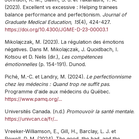
(2023). Excellent vs excessive : Helping trainees
balance performance and perfectionism.
Journal of
Graduate Medical Education, 15
(4), 424-427.
https://doi.org/10.4300/JGME-D-23-00003.1
Mikolajczak, M. (2023). La régulation des émotions
négatives. Dans M. Mikolajczak, J. Quoidbach, I.
Kotsou et D. Nelis (dir.),
Les compétences
émotionnelles
(p. 154-191). Dunod.
Piché, M.-C. et Landry, M. (2024).
Le perfectionnisme
chez les médecins : Quand trop ne suffit pas
.
Programme d'aide aux médecins du Québec.
https://www.pamq.org/...
Universités Canada. (n.d.)
Promouvoir la santé mentale
.
https://univcan.ca/fr/...
Vreeker-Williamson, E., Gill, H., Barclay, L. J. et
Powell, D. M. (2024). The good, the bad, and the