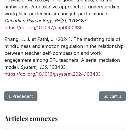
ambiguous: A qualitative approach to understanding
workplace perfectionism and job performance.
Canadian Psychology, 65
(3), 176-187.
https://doi.org/10.1037/cap0000385
Zhang, L. J. et Fathi, J. (2024). The mediating role of
mindfulness and emotion regulation in the relationship
between teacher self-compassion and work
engagement among EFL teachers: A serial mediation
model.
System, 125
, 103433.
https://doi.org/10.1016/j.system.2024.103433
Article précédent : Le sentiment d’efficacité personnelle des sta
Article suivan
Précédent
Suivant
Articles connexes