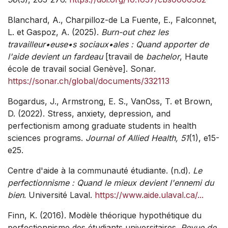
Blanchard, A., Charpilloz-de La Fuente, E., Falconnet,
L. et Gaspoz, A. (2025).
Burn-out chez les
travailleur•euse•s sociaux•ales : Quand apporter de
l'aide devient un fardeau
[travail de
bachelor
, Haute
école de travail social Genève]. Sonar.
https://sonar.ch/global/documents/332113
Bogardus, J., Armstrong, E. S., VanOss, T. et Brown,
D. (2022). Stress, anxiety, depression, and
perfectionism among graduate students in health
sciences programs.
Journal of Allied Health, 51
(1), e15-
e25.
Centre d'aide à la communauté étudiante. (n.d).
Le
perfectionnisme : Quand le mieux devient l'ennemi du
bien
. Université Laval.
https://www.aide.ulaval.ca/...
Finn, K. (2016). Modèle théorique hypothétique du
perfectionnisme des étudiants universitaires.
Revue de